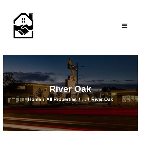
NEW LIFE HOMES NM
– Helping those in need find affordable housing
Home
Properties
Programs
Our Board
Testimonials
About Us
River Oak
Contact Us
Home
All Properties
...
River Oak