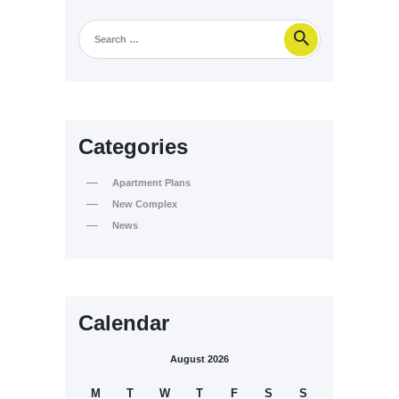
Categories
Apartment Plans
New Complex
News
Calendar
August 2026
M
T
W
T
F
S
S