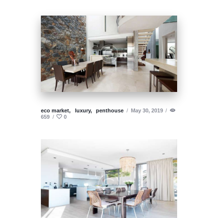
eco market,
luxury,
penthouse
May 30, 2019
659
0