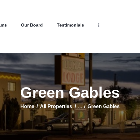
Home
Properties
Programs
NEW LIFE HOMES NM
ams
Our Board
Testimonials
Our Board
– Helping those in need find affordable housing
Testimonials
About Us
Contact Us
Green Gables
Home
All Properties
...
Green Gables