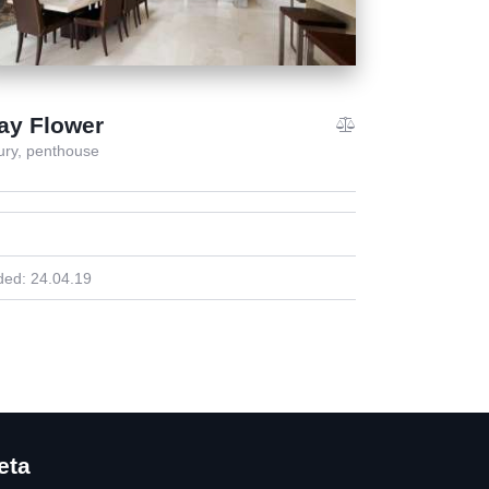
ay Flower
ury,
penthouse
ded:
24.04.19
eta