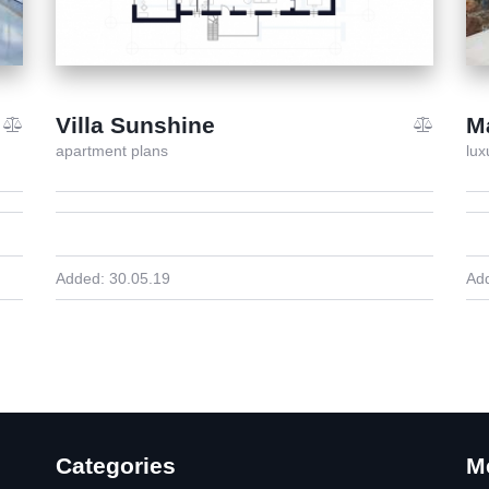
Villa Sunshine
M
apartment plans
lux
Added:
30.05.19
Ad
Categories
M