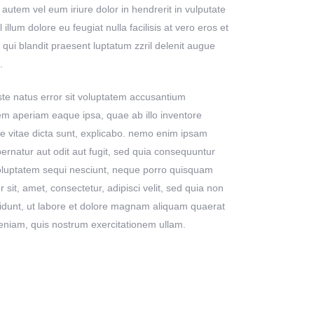
tem vel eum iriure dolor in hendrerit in vulputate
illum dolore eu feugiat nulla facilisis at vero eros et
qui blandit praesent luptatum zzril delenit augue
.
ste natus error sit voluptatem accusantium
m aperiam eaque ipsa, quae ab illo inventore
tae vitae dicta sunt, explicabo. nemo enim ipsam
pernatur aut odit aut fugit, sed quia consequuntur
voluptatem sequi nesciunt, neque porro quisquam
 sit, amet, consectetur, adipisci velit, sed quia non
dunt, ut labore et dolore magnam aliquam quaerat
eniam, quis nostrum exercitationem ullam.