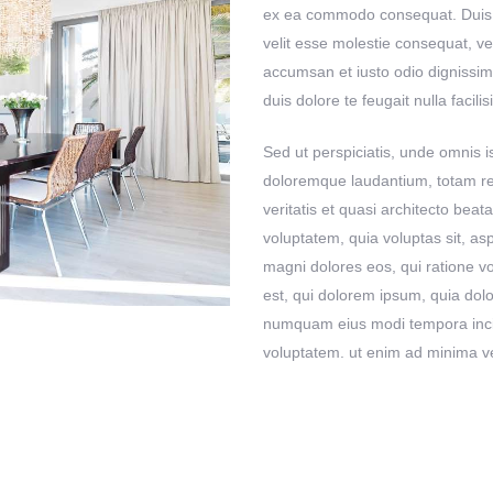
ex ea commodo consequat. Duis au
velit esse molestie consequat, vel 
accumsan et iusto odio dignissim 
duis dolore te feugait nulla facilisi
Sed ut perspiciatis, unde omnis i
doloremque laudantium, totam re
veritatis et quasi architecto bea
voluptatem, quia voluptas sit, as
magni dolores eos, qui ratione 
est, qui dolorem ipsum, quia dolor
numquam eius modi tempora inci
voluptatem. ut enim ad minima v