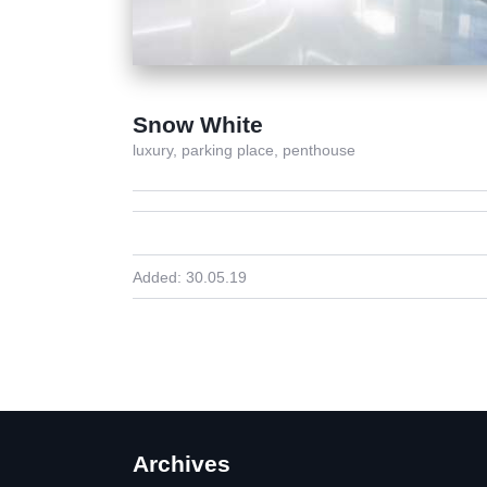
Snow White
luxury,
parking place,
penthouse
Added:
30.05.19
Archives