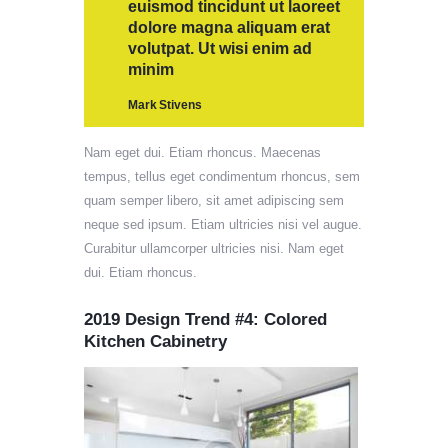
euismod tincidunt ut laoreet
dolore magna aliquam erat
volutpat. Ut wisi enim ad
minim
Mark Stivens
Nam eget dui. Etiam rhoncus. Maecenas
tempus, tellus eget condimentum rhoncus, sem
quam semper libero, sit amet adipiscing sem
neque sed ipsum. Etiam ultricies nisi vel augue.
Curabitur ullamcorper ultricies nisi. Nam eget
dui. Etiam rhoncus.
2019 Design Trend #4: Colored
Kitchen Cabinetry