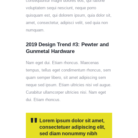
consequuntur magni dolores eos, qui ratione
voluptatem sequi nesciunt, neque porro
quisquam est, qui dolorem ipsum, quia dolor sit,
amet, consectetur, adipisci velit, sed quia non
numquam.
2019 Design Trend #3: Pewter and
Gunmetal Hardware
Nam eget dui. Etiam rhoncus. Maecenas
tempus, tellus eget condimentum rhoncus, sem
quam semper libero, sit amet adipiscing sem
neque sed ipsum. Etiam ultricies nisi vel augue.
Curabitur ullamcorper ultricies nisi. Nam eget
dui. Etiam rhoncus.
Lorem ipsum dolor sit amet,
consectetuer adipiscing elit,
sed diam nonummy nibh