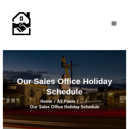
NEW LIFE HOMES NM
– Helping those in need find affordable housing
Home
Properties
Programs
Our Board
Testimonials
About Us
Our Sales Office Holiday
Contact Us
Schedule
Home
All Posts
...
Our Sales Office Holiday Schedule