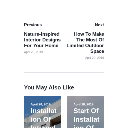
Previous
Next
Nature-Inspired
How To Make
Interior Designs
The Most Of
For Your Home
Limited Outdoor
Space
April 20, 2019
April 20, 2019
You May Also Like
April 20, 2019
April 20, 2019
Installat
Start Of
ion Of
Installat
Internal
ion Of