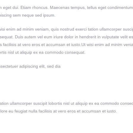
 eget dui. Etiam rhoncus. Maecenas tempus, tellus eget condimentum
piscing sem neque sed ipsum.
wisi enim ad minim veniam, quis nostrud exerci tation ullamcorper suscip
sequat. Duis autem vel eum iriure dolor in hendrerit in vulputate velit e
la facilisis at vero eros et accumsan et iusto.Ut wisi enim ad minim veni
ortis nisl ut aliquip ex ea commodo consequat.
sectetuer adipiscing elit, sed dia
tion ullamcorper suscipit lobortis nisl ut aliquip ex ea commodo conseq
lore eu feugiat nulla facilisis at vero eros et accumsan et iusto.