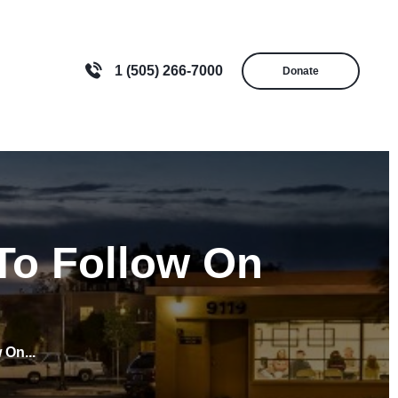
1 (505) 266-7000
Donate
To Follow On
 On...