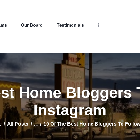
Home
Properties
Programs
NEW LIFE HOMES NM
ams
Our Board
Testimonials
Our Board
– Helping those in need find affordable housing
Testimonials
About Us
Contact Us
est Home Bloggers 
Instagram
e
All Posts
...
10 Of The Best Home Bloggers To Follow