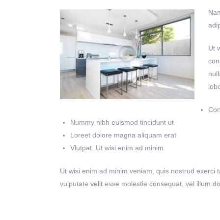
Nam
adi
Ut 
con
nul
lob
Con
Nummy nibh euismod tincidunt ut
Loreet dolore magna aliquam erat
Vlutpat. Ut wisi enim ad minim
Ut wisi enim ad minim veniam, quis nostrud exerci ta
vulputate velit esse molestie consequat, vel illum do