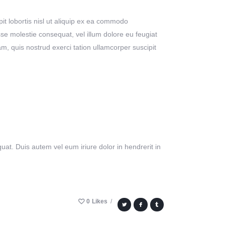
it lobortis nisl ut aliquip ex ea commodo
sse molestie consequat, vel illum dolore eu feugiat
am, quis nostrud exerci tation ullamcorper suscipit
uat. Duis autem vel eum iriure dolor in hendrerit in
0
Likes