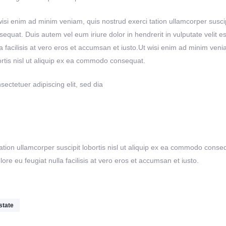
wisi enim ad minim veniam, quis nostrud exerci tation ullamcorper suscip
sequat. Duis autem vel eum iriure dolor in hendrerit in vulputate velit e
la facilisis at vero eros et accumsan et iusto.Ut wisi enim ad minim veni
ortis nisl ut aliquip ex ea commodo consequat.
sectetuer adipiscing elit, sed dia
tion ullamcorper suscipit lobortis nisl ut aliquip ex ea commodo conseq
lore eu feugiat nulla facilisis at vero eros et accumsan et iusto.
state