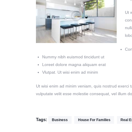
Ut 
con
nul
lob
Con
Nummy nibh euismod tincidunt ut
Loreet dolore magna aliquam erat
Vlutpat. Ut wisi enim ad minim
Ut wisi enim ad minim veniam, quis nostrud exerci ta
vulputate velit esse molestie consequat, vel illum do
Tags:
Business
House For Families
Real E