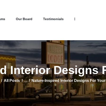
Home
Properties
Programs
NEW LIFE HOMES NM
ams
Our Board
Testimonials
Our Board
– Helping those in need find affordable housing
Testimonials
About Us
Contact Us
ed Interior Designs
All Posts
...
Nature-Inspired Interior Designs For You