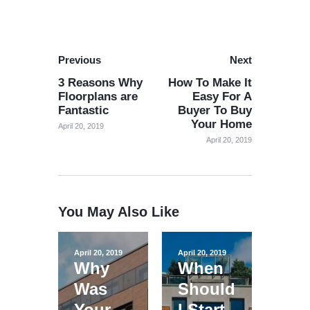
Previous
Next
3 Reasons Why
How To Make It
Floorplans are
Easy For A
Fantastic
Buyer To Buy
Your Home
April 20, 2019
April 20, 2019
You May Also Like
April 20, 2019
April 20, 2019
Why
When
Was
Should
Your
I Start