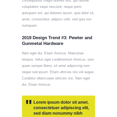
consequuntur magni dolores eos, qui ratione
voluptatem sequi nesciunt, neque porro
quisquam est, qui dolorem ipsum, quia dolor sit,
amet, consectetur, adipisci velit, sed quia non
numquam.
2019 Design Trend #3: Pewter and
Gunmetal Hardware
Nam eget dui. Etiam rhoncus. Maecenas
tempus, tellus eget condimentum rhoncus, sem
quam semper libero, sit amet adipiscing sem
neque sed ipsum. Etiam ultricies nisi vel augue.
Curabitur ullamcorper ultricies nisi. Nam eget
dui. Etiam rhoncus.
Lorem ipsum dolor sit amet,
consectetuer adipiscing elit,
sed diam nonummy nibh