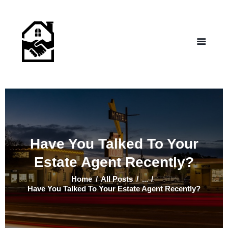
NEW LIFE HOMES NM
– Helping those in need find affordable housing
Home
Properties
Programs
Our Board
Testimonials
About Us
Have You Talked To Your
Contact Us
Estate Agent Recently?
Home
All Posts
...
Have You Talked To Your Estate Agent Recently?