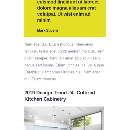
euismod tincidunt ut laoreet
dolore magna aliquam erat
volutpat. Ut wisi enim ad
minim
Mark Stivens
Nam eget dui. Etiam rhoncus. Maecenas
tempus, tellus eget condimentum rhoncus, sem
quam semper libero, sit amet adipiscing sem
neque sed ipsum. Etiam ultricies nisi vel augue.
Curabitur ullamcorper ultricies nisi. Nam eget
dui. Etiam rhoncus.
2019 Design Trend #4: Colored
Kitchen Cabinetry