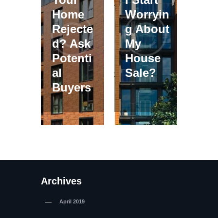
Home
Worryin
Rejecte
g About
d? Ask
My
Potenti
House
al
Sale?
Buyers
Archives
April
2019