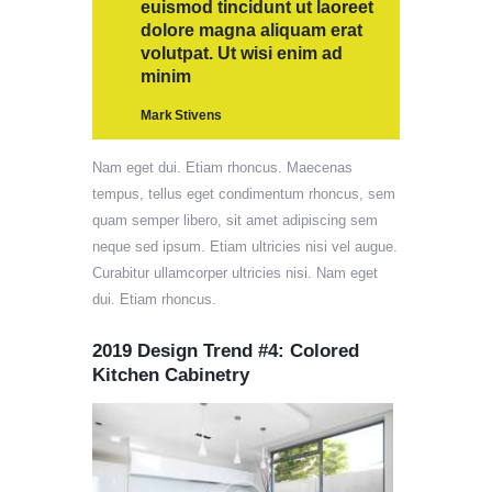
euismod tincidunt ut laoreet
dolore magna aliquam erat
volutpat. Ut wisi enim ad
minim
Mark Stivens
Nam eget dui. Etiam rhoncus. Maecenas
tempus, tellus eget condimentum rhoncus, sem
quam semper libero, sit amet adipiscing sem
neque sed ipsum. Etiam ultricies nisi vel augue.
Curabitur ullamcorper ultricies nisi. Nam eget
dui. Etiam rhoncus.
2019 Design Trend #4: Colored
Kitchen Cabinetry