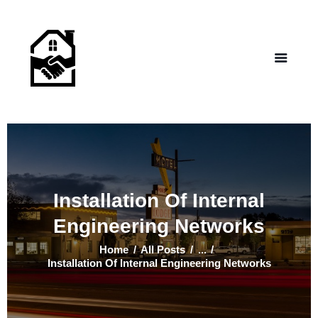
NEW LIFE HOMES NM
– Helping those in need find affordable housing
Home
Properties
Programs
Our Board
Testimonials
About Us
Installation Of Internal
Contact Us
Engineering Networks
Home
All Posts
...
Installation Of Internal Engineering Networks