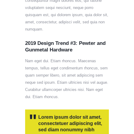
consequuntur magni dolores eos, qui ratione
voluptatem sequi nesciunt, neque porro
quisquam est, qui dolorem ipsum, quia dolor sit,
amet, consectetur, adipisci velit, sed quia non
numquam.
2019 Design Trend #3: Pewter and
Gunmetal Hardware
Nam eget dui. Etiam rhoncus. Maecenas
tempus, tellus eget condimentum rhoncus, sem
quam semper libero, sit amet adipiscing sem
neque sed ipsum. Etiam ultricies nisi vel augue.
Curabitur ullamcorper ultricies nisi. Nam eget
dui. Etiam rhoncus.
Lorem ipsum dolor sit amet,
consectetuer adipiscing elit,
sed diam nonummy nibh