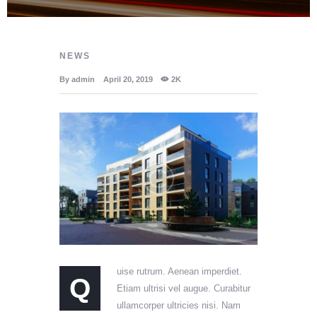
NEWS
By
admin
April 20, 2019
2K
uise rutrum. Aenean imperdiet.
Q
Etiam ultrisi vel augue. Curabitur
ullamcorper ultricies nisi. Nam