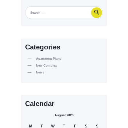
Categories
Apartment Plans
New Complex
News
Calendar
August 2026
M
T
W
T
F
S
S