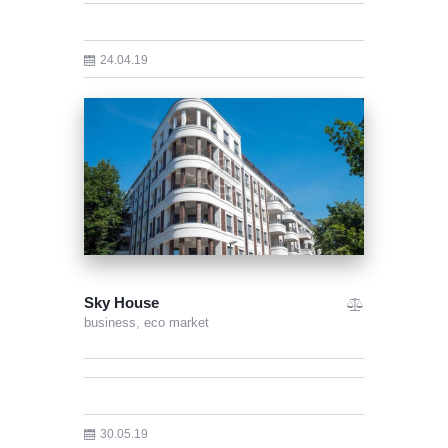
24.04.19
Sky House
business,
eco market
30.05.19