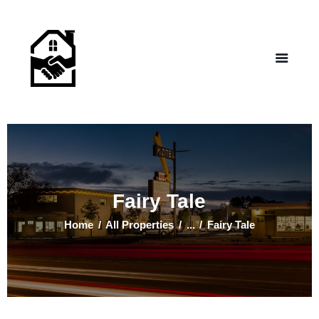
NEW LIFE HOMES NM
– Helping those in need find affordable housing
Home
Properties
Programs
Our Board
Testimonials
About Us
Fairy Tale
Contact Us
Home
All Properties
...
Fairy Tale