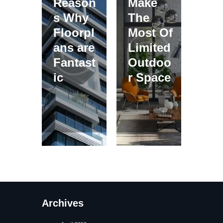
Reason
Make
s Why
The
Floorpl
Most Of
ans are
Limited
Fantast
Outdoo
ic
r Space
Archives