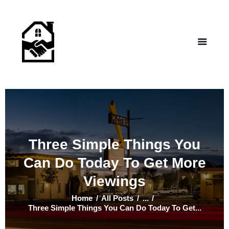
NEW LIFE HOMES NM
– Helping those in need find affordable housing
Home
Properties
Programs
Our Board
Testimonials
About Us
Three Simple Things You
Contact Us
Can Do Today To Get More
Viewings
Home
All Posts
...
Three Simple Things You Can Do Today To Get...