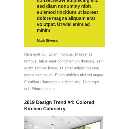
consectetuer adipiscing elit,
sed diam nonummy nibh
euismod tincidunt ut laoreet
dolore magna aliquam erat
volutpat. Ut wisi enim ad
minim
Mark Stivens
Nam eget dui. Etiam rhoncus. Maecenas
tempus, tellus eget condimentum rhoncus, sem
quam semper libero, sit amet adipiscing sem
neque sed ipsum. Etiam ultricies nisi vel augue.
Curabitur ullamcorper ultricies nisi. Nam eget
dui. Etiam rhoncus.
2019 Design Trend #4: Colored
Kitchen Cabinetry