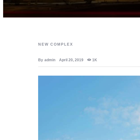
NEW COMPLEX
By
admin
April 20, 2019
1K