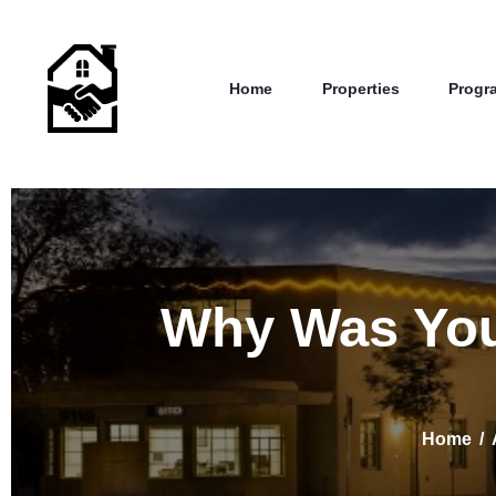
Home
Properties
Progr
Why Was You
Home