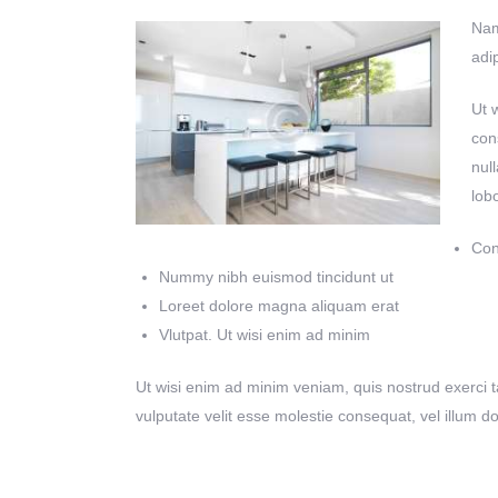
Nam
adi
Ut 
con
nul
lob
Con
Nummy nibh euismod tincidunt ut
Loreet dolore magna aliquam erat
Vlutpat. Ut wisi enim ad minim
Ut wisi enim ad minim veniam, quis nostrud exerci ta
vulputate velit esse molestie consequat, vel illum do