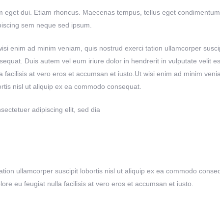
 eget dui. Etiam rhoncus. Maecenas tempus, tellus eget condimentum
piscing sem neque sed ipsum.
wisi enim ad minim veniam, quis nostrud exerci tation ullamcorper suscip
sequat. Duis autem vel eum iriure dolor in hendrerit in vulputate velit e
la facilisis at vero eros et accumsan et iusto.Ut wisi enim ad minim veni
ortis nisl ut aliquip ex ea commodo consequat.
sectetuer adipiscing elit, sed dia
tion ullamcorper suscipit lobortis nisl ut aliquip ex ea commodo conseq
lore eu feugiat nulla facilisis at vero eros et accumsan et iusto.