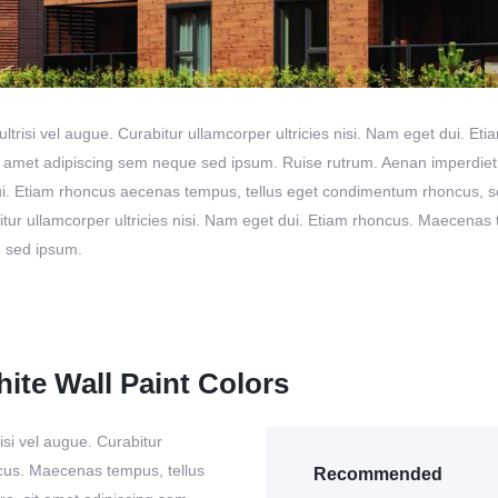
ultrisi vel augue. Curabitur ullamcorper ultricies nisi. Nam eget dui.
amet adipiscing sem neque sed ipsum. Ruise rutrum. Aenan imperdiet. E
 dui. Etiam rhoncus aecenas tempus, tellus eget condimentum rhoncus, 
bitur ullamcorper ultricies nisi. Nam eget dui. Etiam rhoncus. Maecena
e sed ipsum.
ite Wall Paint Colors
isi vel augue. Curabitur
ncus. Maecenas tempus, tellus
Recommended