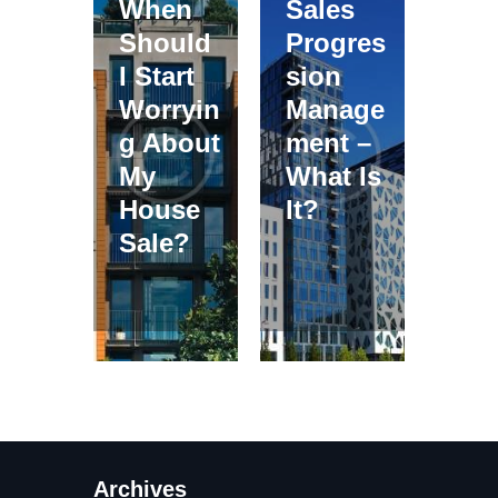
When
Sales
Should
Progres
I Start
sion
Worryin
Manage
g About
ment –
My
What Is
House
It?
Sale?
Archives