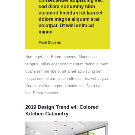
consectetuer adipiscing elit,
sed diam nonummy nibh
euismod tincidunt ut laoreet
dolore magna aliquam erat
volutpat. Ut wisi enim ad
minim
Mark Stivens
Nam eget dui. Etiam rhoncus. Maecenas
tempus, tellus eget condimentum rhoncus, sem
quam semper libero, sit amet adipiscing sem
neque sed ipsum. Etiam ultricies nisi vel augue.
Curabitur ullamcorper ultricies nisi. Nam eget
dui. Etiam rhoncus.
2019 Design Trend #4: Colored
Kitchen Cabinetry