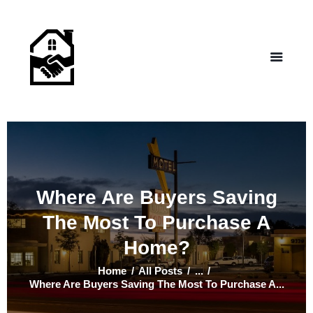
NEW LIFE HOMES NM
– Helping those in need find affordable housing
Home
Properties
Programs
Our Board
Testimonials
About Us
Where Are Buyers Saving
Contact Us
The Most To Purchase A
Home?
Home
All Posts
...
Where Are Buyers Saving The Most To Purchase A...