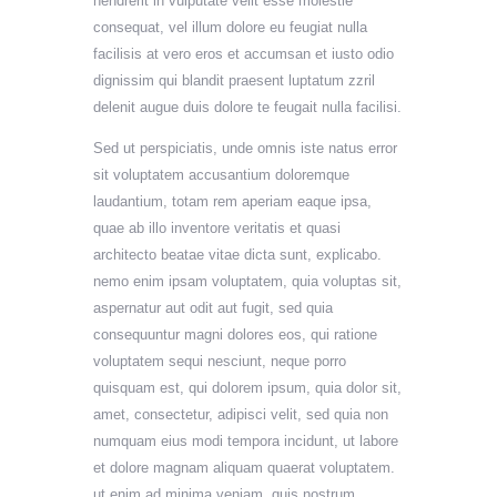
hendrerit in vulputate velit esse molestie
consequat, vel illum dolore eu feugiat nulla
facilisis at vero eros et accumsan et iusto odio
dignissim qui blandit praesent luptatum zzril
delenit augue duis dolore te feugait nulla facilisi.
Sed ut perspiciatis, unde omnis iste natus error
sit voluptatem accusantium doloremque
laudantium, totam rem aperiam eaque ipsa,
quae ab illo inventore veritatis et quasi
architecto beatae vitae dicta sunt, explicabo.
nemo enim ipsam voluptatem, quia voluptas sit,
aspernatur aut odit aut fugit, sed quia
consequuntur magni dolores eos, qui ratione
voluptatem sequi nesciunt, neque porro
quisquam est, qui dolorem ipsum, quia dolor sit,
amet, consectetur, adipisci velit, sed quia non
numquam eius modi tempora incidunt, ut labore
et dolore magnam aliquam quaerat voluptatem.
ut enim ad minima veniam, quis nostrum