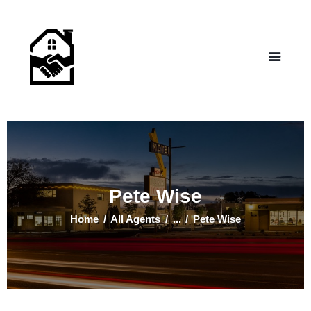
NEW LIFE HOMES NM
– Helping those in need find affordable housing
Home
Properties
Programs
Our Board
Testimonials
About Us
Pete Wise
Contact Us
Home
All Agents
...
Pete Wise