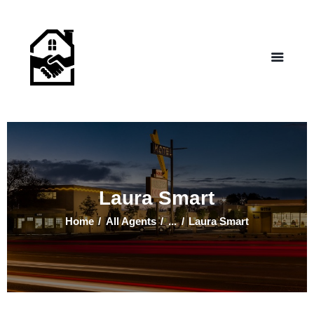
NEW LIFE HOMES NM
– Helping those in need find affordable housing
Home
Properties
Programs
Our Board
Testimonials
About Us
Laura Smart
Contact Us
Home
All Agents
...
Laura Smart