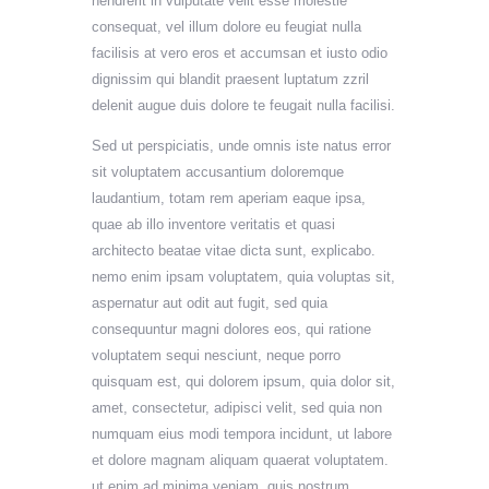
hendrerit in vulputate velit esse molestie
consequat, vel illum dolore eu feugiat nulla
facilisis at vero eros et accumsan et iusto odio
dignissim qui blandit praesent luptatum zzril
delenit augue duis dolore te feugait nulla facilisi.
Sed ut perspiciatis, unde omnis iste natus error
sit voluptatem accusantium doloremque
laudantium, totam rem aperiam eaque ipsa,
quae ab illo inventore veritatis et quasi
architecto beatae vitae dicta sunt, explicabo.
nemo enim ipsam voluptatem, quia voluptas sit,
aspernatur aut odit aut fugit, sed quia
consequuntur magni dolores eos, qui ratione
voluptatem sequi nesciunt, neque porro
quisquam est, qui dolorem ipsum, quia dolor sit,
amet, consectetur, adipisci velit, sed quia non
numquam eius modi tempora incidunt, ut labore
et dolore magnam aliquam quaerat voluptatem.
ut enim ad minima veniam, quis nostrum