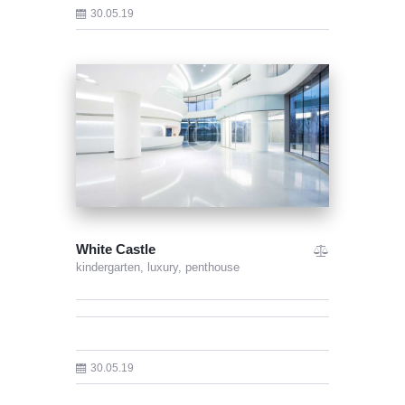
30.05.19
White Castle
kindergarten,
luxury,
penthouse
30.05.19